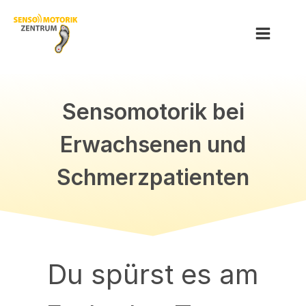
Sensomotorik bei
Erwachsenen und
Bergisches Land
Berlin
Schmerzpatienten
Bremen
Cuxhaven
Dreiländereck
Düsseldorf
Frankfurt
Du spürst es am
Halle
Hamburg
Hannover