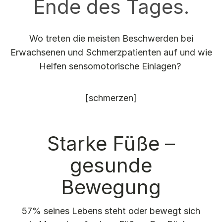
Ende des Tages.
Karlsruhe
Leipzig
Main-Kinzig-Kreis
Wo treten die meisten Beschwerden bei
Marburg
Erwachsenen und Schmerzpatienten auf und wie
Münster
Helfen sensomotorische Einlagen?
Oberhausen
Pfalz
Regensburg
[schmerzen]
Saar
Schwerin
Südbaden
Starke Füße –
Wolfsburg
gesunde
Bewegung
57% seines Lebens steht oder bewegt sich