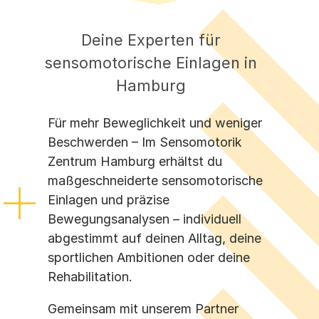
Halle
Hamburg
Deine Experten für
Hannover
sensomotorische Einlagen in
Karlsruhe
Leipzig
Hamburg
Main-Kinzig-Kreis
Marburg
Für mehr Beweglichkeit und weniger
Münster
Beschwerden – Im Sensomotorik
Oberhausen
Zentrum Hamburg erhältst du
Pfalz
maßgeschneiderte sensomotorische
Regensburg
Einlagen und präzise
Saar
Bewegungsanalysen – individuell
Schwerin
abgestimmt auf deinen Alltag, deine
Südbaden
sportlichen Ambitionen oder deine
Wolfsburg
Rehabilitation.
Gemeinsam mit unserem Partner