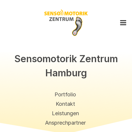
Sensomotorik Zentrum
Hamburg
Bergisches Land
Berlin
Portfolio
Bremen
Kontakt
Cuxhaven
Leistungen
Dreiländereck
Düsseldorf
Ansprechpartner
Frankfurt