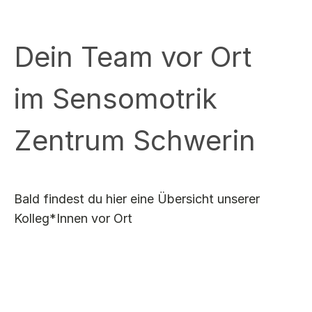
Einlagen
Nachbestellungen, 2 Paar/Jahr
Dein Team vor Ort
möglich
200 €
im Sensomotrik
Zentrum Schwerin
Sensomotorische
Einlagen
Bald findest du hier eine Übersicht unserer
Kolleg*Innen vor Ort
mittels Fußabdruck
Beratung
220 €