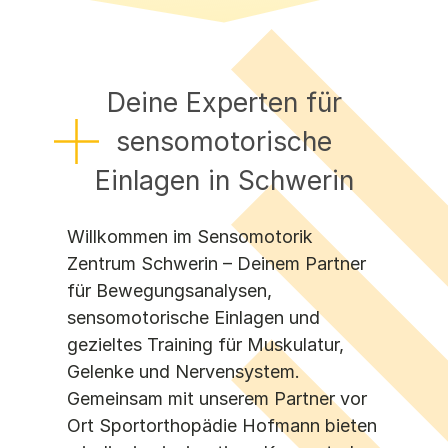
Halle
Hamburg
Hannover
Karlsruhe
Deine Experten für
Leipzig
sensomotorische
Main-Kinzig-Kreis
Marburg
Einlagen in Schwerin
Münster
Oberhausen
Willkommen im Sensomotorik
Pfalz
Zentrum Schwerin – Deinem Partner
Regensburg
für Bewegungsanalysen,
Saar
Schwerin
sensomotorische Einlagen und
Südbaden
gezieltes Training für Muskulatur,
Wolfsburg
Gelenke und Nervensystem.
Gemeinsam mit unserem Partner vor
Ort Sportorthopädie Hofmann bieten