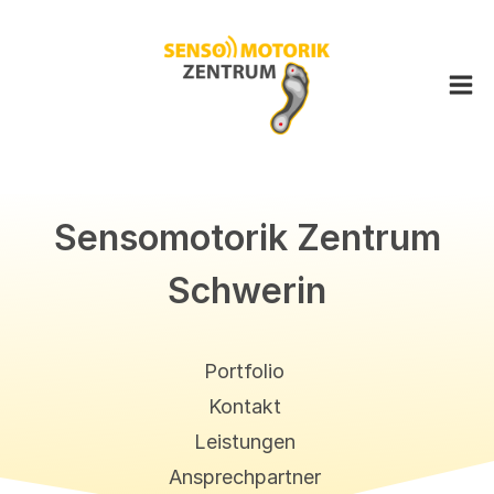
Sensomotorik Zentrum
Schwerin
Bergisches Land
Berlin
Portfolio
Bremen
Cuxhaven
Kontakt
Dreiländereck
Leistungen
Düsseldorf
Ansprechpartner
Frankfurt