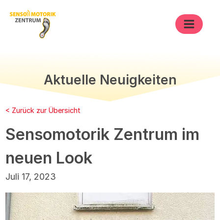
Aktuelle Neuigkeiten
Bergisches
Berlin
Bremen
< Zurück zur Übersicht
Land
Sensomotorik Zentrum im
Cuxhaven
Dreiländereck
Düsseldorf
Frankfurt
Halle
Hamburg
neuen Look
Hannover
Karlsruhe
Leipzig
Juli 17, 2023
Main-Kinzig-
Marburg
Münster
Kreis
Oberhausen
Pfalz
Regensburg