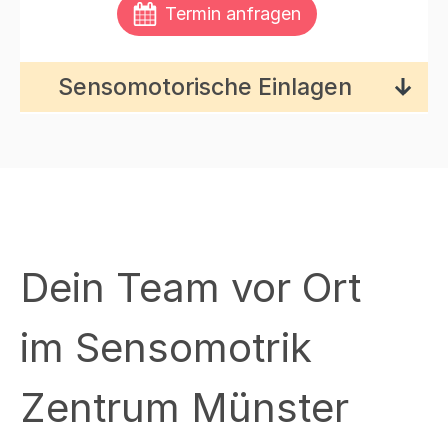
Termin anfragen
Sensomotorische Einlagen
Sensomotorische
Einlagen
Nachbestellungen, 2 Paar/Jahr
Dein Team vor Ort
möglich
Preis auf Anfrage
im Sensomotrik
Zentrum Münster
Sensomotorische