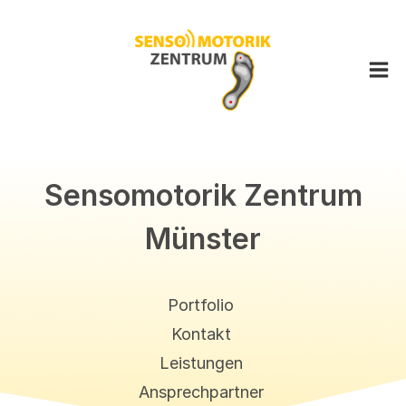
Sensomotorik Zentrum
Münster
Bergisches Land
Berlin
Portfolio
Bremen
Cuxhaven
Kontakt
Dreiländereck
Leistungen
Düsseldorf
Ansprechpartner
Frankfurt