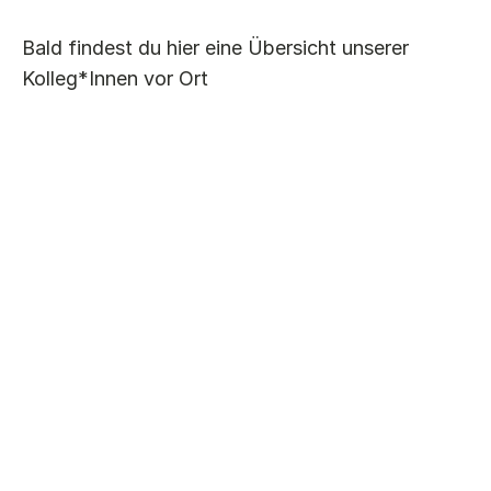
Einlagen
Bald findest du hier eine Übersicht unserer
Kolleg*Innen vor Ort
mittels Fußabdruck
Beratung
Preis auf Anfrage
Termin anfragen