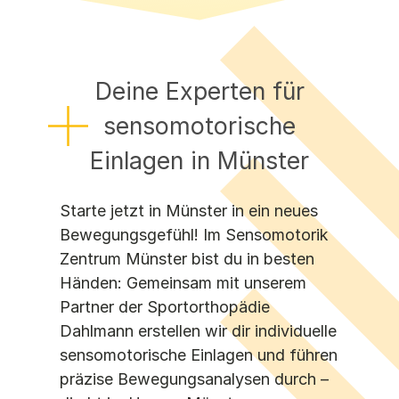
Halle
Hamburg
Hannover
Karlsruhe
Deine Experten für
Leipzig
sensomotorische
Main-Kinzig-Kreis
Marburg
Einlagen in Münster
Münster
Oberhausen
Starte jetzt in Münster in ein neues
Pfalz
Bewegungsgefühl! Im Sensomotorik
Regensburg
Zentrum Münster bist du in besten
Saar
Schwerin
Händen: Gemeinsam mit unserem
Südbaden
Partner der Sportorthopädie
Wolfsburg
Dahlmann erstellen wir dir individuelle
sensomotorische Einlagen und führen
präzise Bewegungsanalysen durch –